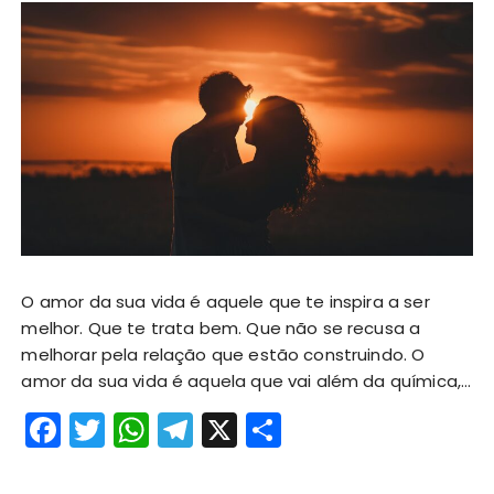
O amor da sua vida é aquele que te inspira a ser
melhor. Que te trata bem. Que não se recusa a
melhorar pela relação que estão construindo. O
amor da sua vida é aquela que vai além da química,…
F
T
W
T
X
S
a
w
h
el
h