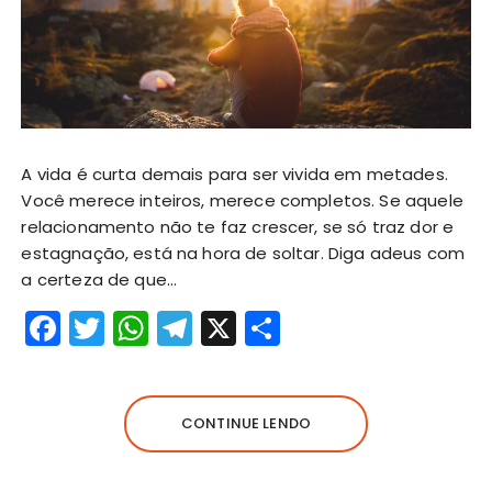
A vida é curta demais para ser vivida em metades.
Você merece inteiros, merece completos. Se aquele
relacionamento não te faz crescer, se só traz dor e
estagnação, está na hora de soltar. Diga adeus com
a certeza de que…
F
T
W
T
X
S
a
w
h
el
h
c
it
a
e
a
e
te
ts
g
re
CONTINUE LENDO
b
r
A
r