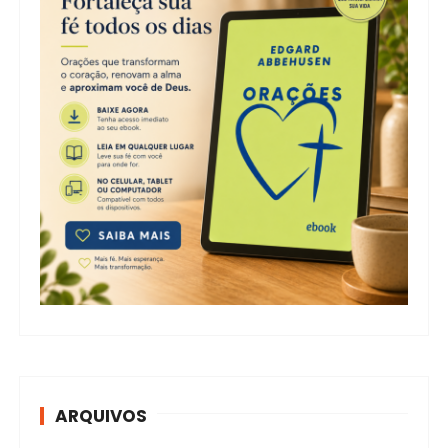
p
o
s
t
s
ARQUIVOS