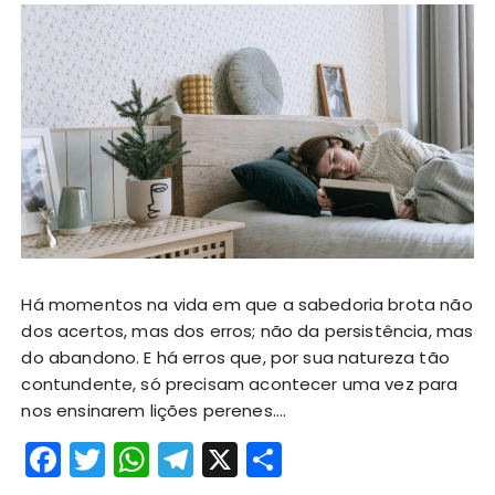
Há momentos na vida em que a sabedoria brota não
dos acertos, mas dos erros; não da persistência, mas
do abandono. E há erros que, por sua natureza tão
contundente, só precisam acontecer uma vez para
nos ensinarem lições perenes….
F
T
W
T
X
S
a
w
h
el
h