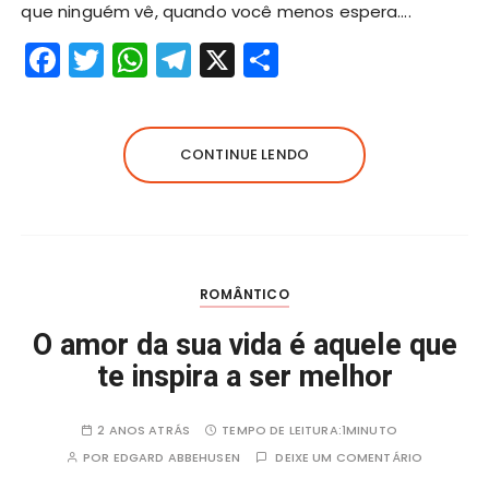
que ninguém vê, quando você menos espera….
F
T
W
T
X
S
a
w
h
el
h
c
it
a
e
a
e
te
ts
g
re
CONTINUE LENDO
b
r
A
r
o
p
a
o
p
m
k
ROMÂNTICO
O amor da sua vida é aquele que
te inspira a ser melhor
2 ANOS ATRÁS
TEMPO DE LEITURA:
1MINUTO
POR
EDGARD ABBEHUSEN
DEIXE UM COMENTÁRIO