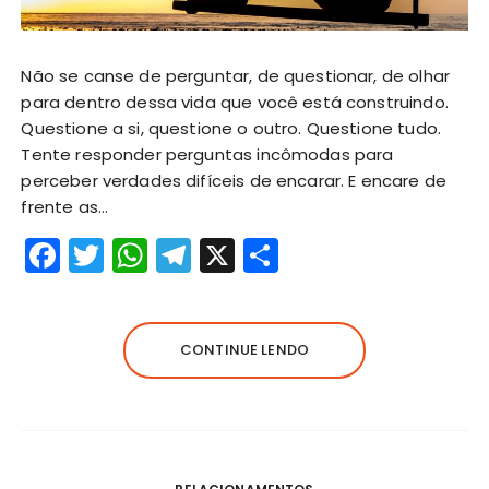
Não se canse de perguntar, de questionar, de olhar
para dentro dessa vida que você está construindo.
Questione a si, questione o outro. Questione tudo.
Tente responder perguntas incômodas para
perceber verdades difíceis de encarar. E encare de
frente as…
F
T
W
T
X
S
a
w
h
el
h
c
it
a
e
a
e
te
ts
g
re
CONTINUE LENDO
b
r
A
r
o
p
a
o
p
m