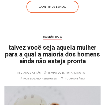
c
it
a
e
a
e
te
ts
g
re
CONTINUE LENDO
b
r
A
r
o
p
a
o
p
m
k
ROMÂNTICO
talvez você seja aquela mulher
para a qual a maioria dos homens
ainda não esteja pronta
2 ANOS ATRÁS
TEMPO DE LEITURA:
1MINUTO
POR
EDGARD ABBEHUSEN
1 COMENTÁRIO