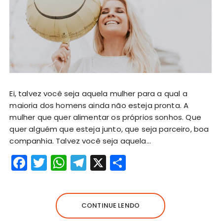
Ei, talvez você seja aquela mulher para a qual a
maioria dos homens ainda não esteja pronta. A
mulher que quer alimentar os próprios sonhos. Que
quer alguém que esteja junto, que seja parceiro, boa
companhia. Talvez você seja aquela…
F
T
W
T
X
S
a
w
h
el
h
c
it
a
e
a
e
te
ts
g
re
CONTINUE LENDO