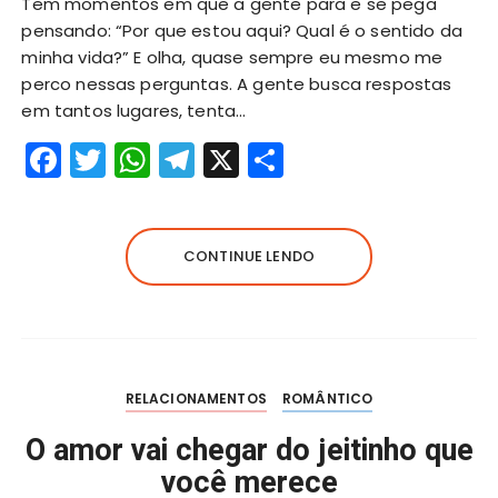
Tem momentos em que a gente para e se pega
pensando: “Por que estou aqui? Qual é o sentido da
minha vida?” E olha, quase sempre eu mesmo me
perco nessas perguntas. A gente busca respostas
em tantos lugares, tenta…
F
T
W
T
X
S
a
w
h
el
h
c
it
a
e
a
e
te
ts
g
re
CONTINUE LENDO
b
r
A
r
o
p
a
o
p
m
k
RELACIONAMENTOS
ROMÂNTICO
O amor vai chegar do jeitinho que
você merece