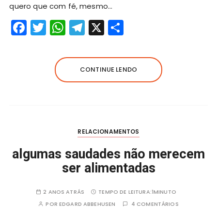
quero que com fé, mesmo…
F
T
W
T
X
S
a
w
h
el
h
c
it
a
e
a
e
te
ts
g
re
CONTINUE LENDO
b
r
A
r
o
p
a
o
p
m
k
RELACIONAMENTOS
algumas saudades não merecem
ser alimentadas
2 ANOS ATRÁS
TEMPO DE LEITURA:
1MINUTO
POR
EDGARD ABBEHUSEN
4 COMENTÁRIOS