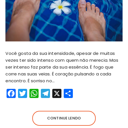
Você gosta da sua intensidade, apesar de muitas
vezes ter sido intenso com quem não merecia. Mas
ser intenso faz parte da sua essência. É fogo que
corre nas suas veias. É coração pulsando a cada
encontro. É sorriso no…
F
T
W
T
X
S
a
w
h
el
h
c
it
a
e
a
e
te
ts
g
re
CONTINUE LENDO