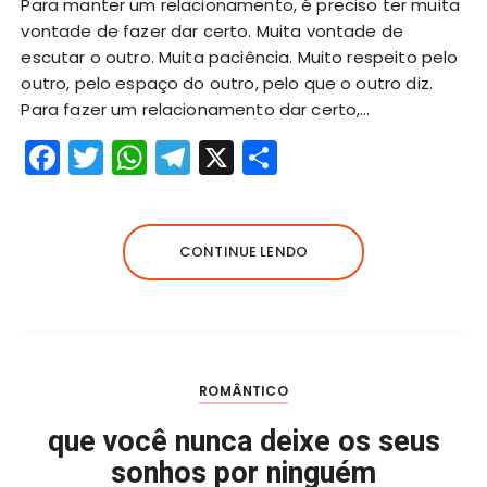
Para manter um relacionamento, é preciso ter muita
vontade de fazer dar certo. Muita vontade de
escutar o outro. Muita paciência. Muito respeito pelo
outro, pelo espaço do outro, pelo que o outro diz.
Para fazer um relacionamento dar certo,…
F
T
W
T
X
S
a
w
h
el
h
c
it
a
e
a
e
te
ts
g
re
CONTINUE LENDO
b
r
A
r
o
p
a
o
p
m
k
ROMÂNTICO
que você nunca deixe os seus
sonhos por ninguém