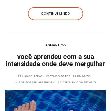
c
it
a
e
a
e
te
ts
g
re
CONTINUE LENDO
b
r
A
r
o
p
a
o
p
m
k
ROMÂNTICO
você aprendeu com a sua
intensidade onde deve mergulhar
2 ANOS ATRÁS
TEMPO DE LEITURA:
0MINUTO
POR
EDGARD ABBEHUSEN
DEIXE UM COMENTÁRIO