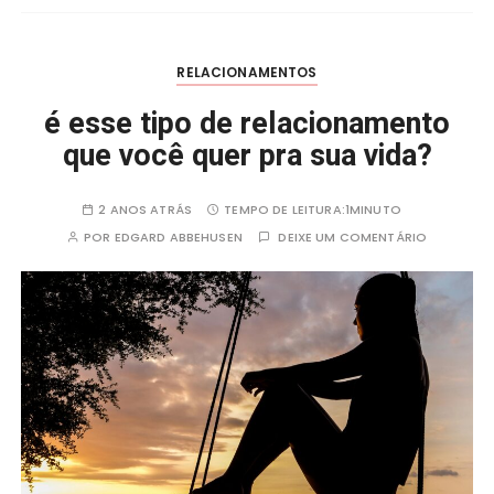
o
p
a
o
p
m
k
RELACIONAMENTOS
é esse tipo de relacionamento
que você quer pra sua vida?
2 ANOS ATRÁS
TEMPO DE LEITURA:
1MINUTO
POR
EDGARD ABBEHUSEN
DEIXE UM COMENTÁRIO