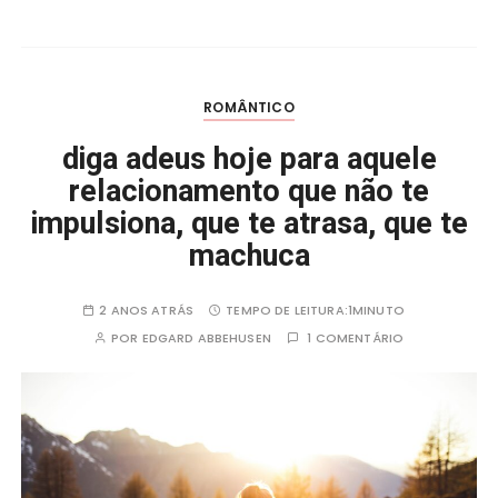
b
r
A
r
o
p
a
o
p
m
k
ROMÂNTICO
diga adeus hoje para aquele
relacionamento que não te
impulsiona, que te atrasa, que te
machuca
2 ANOS ATRÁS
TEMPO DE LEITURA:
1MINUTO
POR
EDGARD ABBEHUSEN
1 COMENTÁRIO