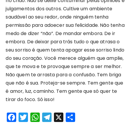
no chão. Não se deixe contaminar pelas opiniões e
julgamentos dos outros. Cultive um ambiente
saudável ao seu redor, onde ninguém tenha
permissão para adoecer sua felicidade. Não tenha
medo de dizer “não”. De mandar embora. De ir
embora. De deixar para trás tudo o que atrasa o
seu sorriso é quem tenta apagar esse sorriso lindo
do seu coração. Você merece alguém que amplie,
que te mova e te provoque sempre a ser melhor.
Não quem te arrasta para a confusão. Tem briga
que não é sua. Proteja-se sempre. Tem gente que
é amor, luz, caminho. Tem gente que só quer te
tirar do foco. Só isso!
F
T
W
T
X
S
a
w
h
el
h