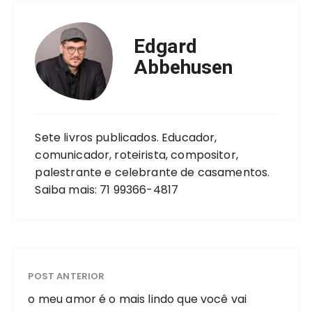
c
it
a
e
a
e
te
ts
g
re
Edgard
b
r
A
r
Abbehusen
o
p
a
o
p
m
k
Sete livros publicados. Educador,
comunicador, roteirista, compositor,
palestrante e celebrante de casamentos.
Saiba mais: 71 99366-4817
POST ANTERIOR
o meu amor é o mais lindo que você vai